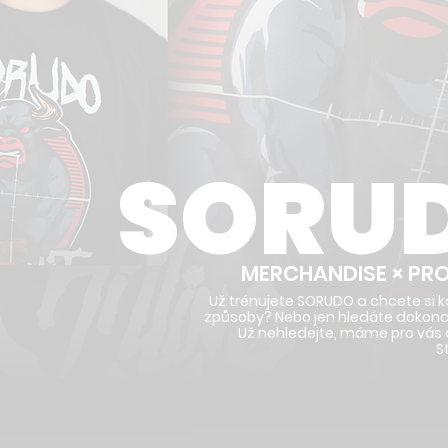
SORU
MERCHANDISE × PR
Už trénujete SORUDO a chcete si 
způsoby? Nebo jen hledáte dokonalý
Už nehledejte, máme pro vás c
S