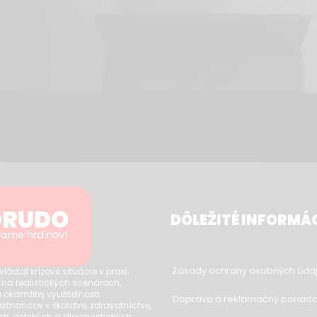
DÔLEŽITÉ INFORMÁ
Zásady ochrany osobných údaj
dať krízové situácie v praxi.
 na realistických scenároch,
 okamžitej využiteľnosti.
Doprava a reklamačný poriad
tnancov v školstve, zdravotníctve,
ch, detských a diagnostických