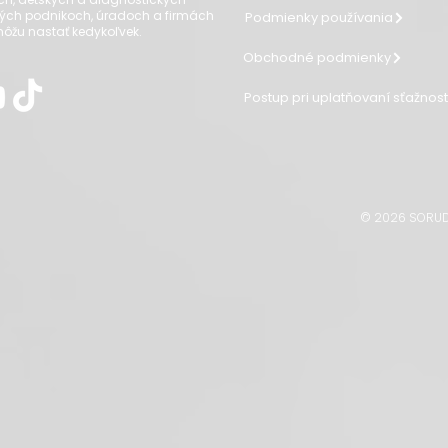
ých podnikoch, úradoch a firmách
Podmienky používania
 môžu nastať kedykoľvek.
Obchodné podmienky
Postup pri uplatňovaní sťažnos
© 2026 SORUDO