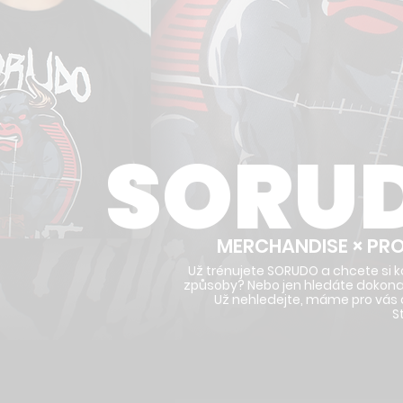
SORU
MERCHANDISE × PR
Už trénujete SORUDO a chcete si 
způsoby? Nebo jen hledáte dokonalý
Už nehledejte, máme pro vás c
S