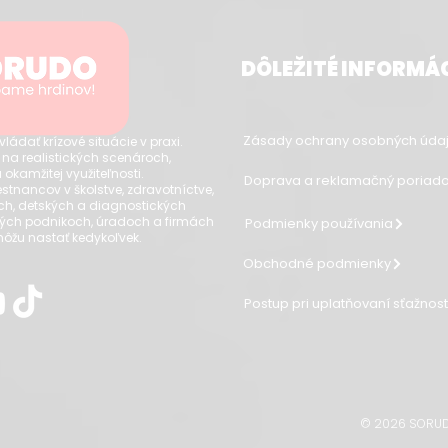
DÔLEŽITÉ INFORMÁ
Zásady ochrany osobných údaj
dať krízové situácie v praxi.
 na realistických scenároch,
 okamžitej využiteľnosti.
Doprava a reklamačný poriad
tnancov v školstve, zdravotníctve,
ch, detských a diagnostických
ých podnikoch, úradoch a firmách
Podmienky používania
 môžu nastať kedykoľvek.
Obchodné podmienky
Postup pri uplatňovaní sťažnos
© 2026 SORUDO