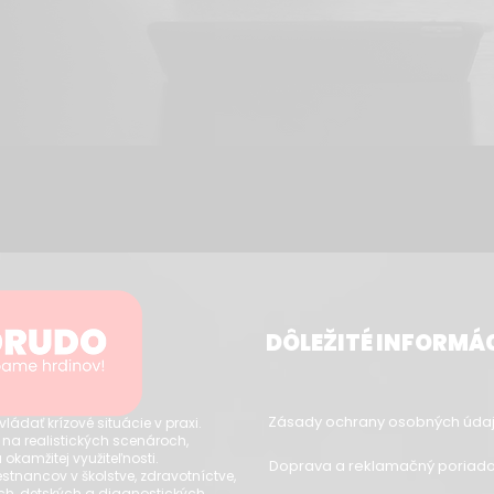
DÔLEŽITÉ INFORMÁ
Zásady ochrany osobných údaj
dať krízové situácie v praxi.
 na realistických scenároch,
 okamžitej využiteľnosti.
Doprava a reklamačný poriad
tnancov v školstve, zdravotníctve,
ch, detských a diagnostických