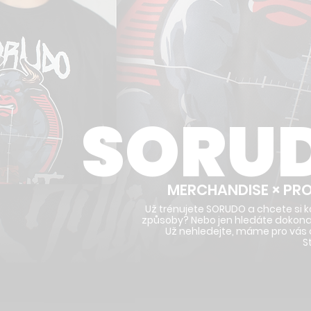
SORU
MERCHANDISE × PR
Už trénujete SORUDO a chcete si 
způsoby? Nebo jen hledáte dokonalý
Už nehledejte, máme pro vás c
S