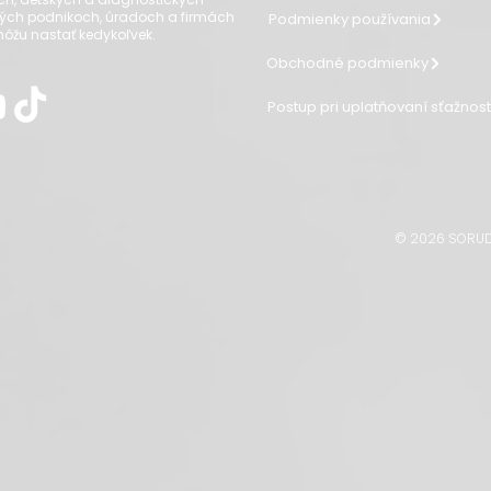
ých podnikoch, úradoch a firmách
Podmienky používania
 môžu nastať kedykoľvek.
Obchodné podmienky
Postup pri uplatňovaní sťažnos
© 2026 SORUDO