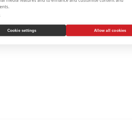
cial media features and to enhance and customise content and
ents.
e
Cookie settings
Allow all cookies