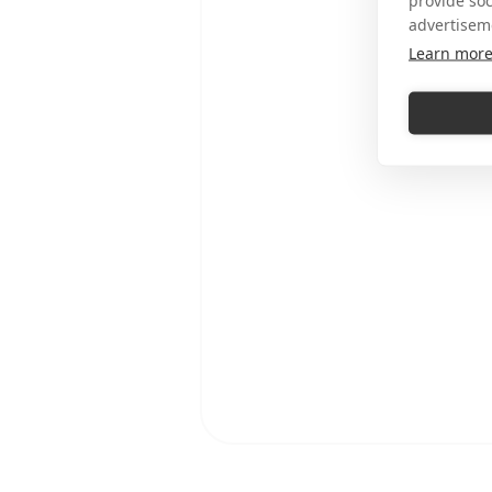
provide so
advertisem
Learn mor