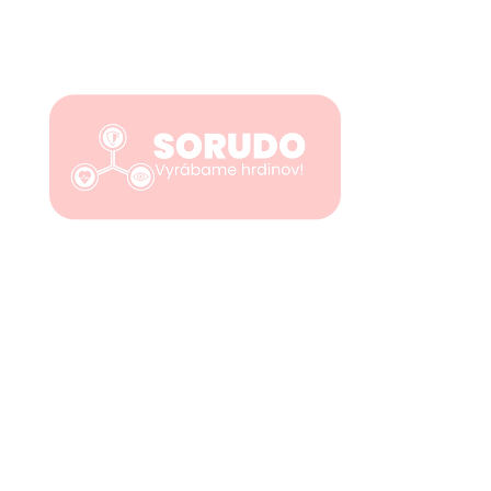
DÔ
Zás
Pomáhame vám zvládať krízové situácie v praxi.
Naše kurzy stavajú na realistických scenároch,
zážitkovej výučbe a okamžitej využiteľnosti.
Dop
Pripravujeme zamestnancov v školstve, zdravotníctve,
sociálnych službách, detských a diagnostických
centrách, dopravných podnikoch, úradoch a firmách
Po
na situácie, ktoré môžu nastať kedykoľvek.
Ob
Pos