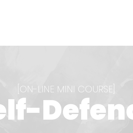
O NÁS
PROJEKTY
REFERENCIE
KA
[ON-LINE MINI
COURSE]
elf-Defen