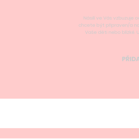
2
Násilí ve Vás vzbuzuje 
chcete být připraven/a na
Vaše děti nebo blízké.
chytře a nepotřebujete mnoh
může ubrán
PŘID