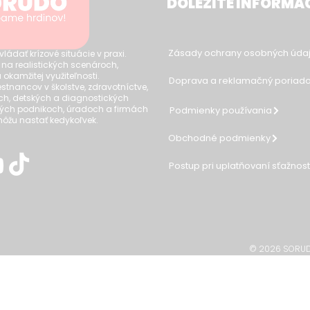
DÔLEŽITÉ INFORMÁ
Zásady ochrany osobných údaj
dať krízové situácie v praxi.
 na realistických scenároch,
 okamžitej využiteľnosti.
Doprava a reklamačný poriad
tnancov v školstve, zdravotníctve,
ch, detských a diagnostických
ých podnikoch, úradoch a firmách
Podmienky používania
 môžu nastať kedykoľvek.
Obchodné podmienky
Postup pri uplatňovaní sťažnos
© 2026 SORUDO