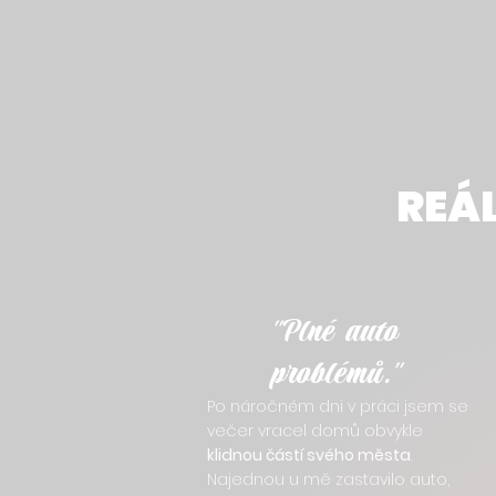
REÁL
"Plné auto
problémů."
Po náročném dni v práci jsem se
večer vracel domů obvykle
klidnou částí svého města
.
Najednou u mě zastavilo auto,