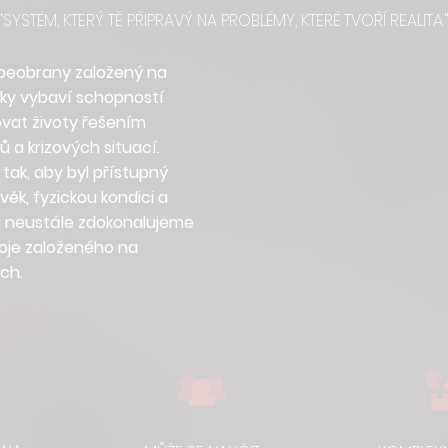
"SYSTÉM, KTERÝ TĚ PŘIPRAVÝ NA PROBLÉMY, KTERÉ TVOŘÍ REALITA.
beobrany založený na
níky vybaví schopností
ovat životy řešením
 a krizových situací.
 tak, aby byl přístupný
ěk, fyzickou kondici a
 jej neustále zdokonalujeme
oje založeného na
ch.