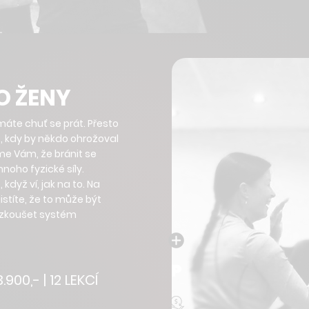
O ŽENY
máte chuť se prát. Přesto
, kdy by někdo ohrožoval
me Vám, že bránit se
oho fyzické síly.
, když ví, jak na to. Na
istíte, že to může být
vyzkoušet systém
P
3.900,- | 12 LEKCÍ