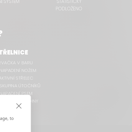
Í SYSTÉM
STATISTICKY
PODLOŽENO
?
TŘELNICE
RVAČKA V BARU
️NAPADENÍ NOŽEM
KTIVNÍ STŘELEC
️SKUPINA ÚTOČNÍKŮ
NAPADENÍ PSEM
OCHRANA RODINY
PRVNÍ POMOC
age, to