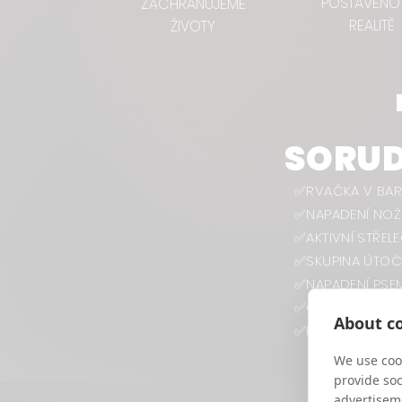
POSTAVENO
ZACHRAŇUJEME
REALITĚ
ŽIVOTY
SORU
✅RVAČKA V BA
✅NAPADENÍ NO
✅AKTIVNÍ STŘEL
✅SKUPINA ÚTOČ
✅NAPADENÍ PSE
✅OCHRANA ROD
About co
✅PRVNÍ POMOC
We use cook
provide so
advertisem