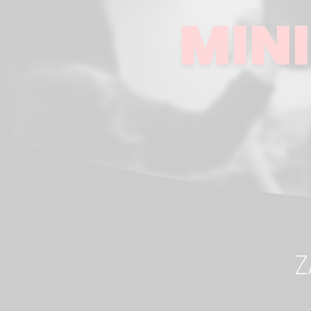
MINI
Z