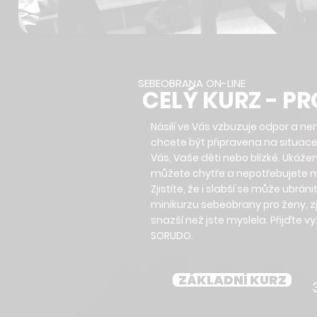
SEBEOBRANA ON-LINE
CELÝ KURZ - PR
Násilí ve Vás vzbuzuje odpor a ne
chcete být připravena na situace
Vás, Vaše děti nebo blízké. Ukáže
můžete chytře a nepotřebujete mn
Zjistíte, že i slabší se může ubránit
minikurzu sebeobrany pro ženy, zj
snazší než jste myslela. Přijďte 
SORUDO.
ZÁKLADNÍ KURZ