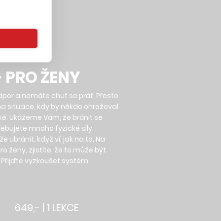
T!
- PRO ŽENY
odpor a nemáte chuť se prát. Přesto
na situace, kdy by někdo ohrožoval
zké. Ukážeme Vám, že bránit se
ebujete mnoho fyzické síly.
ůže ubránit, když ví, jak na to. Na
o ženy, zjistíte, že to může být
. Přijďte vyzkoušet systém
649,- | 1 LEKCE