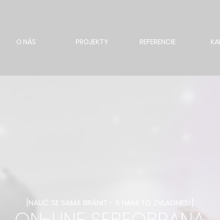
O NÁS
PROJEKTY
REFERENCIE
KA
[NAUČ SE SAMA BRÁNIT - S NÁMI TO ZVLÁDNEŠ!]
ON-LINE
SEBEOBRANA