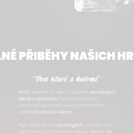
NÉ PŘIBĚHY NAŠICH H
"Dva kluci s holemi"
Nebýt vašeho výcviku s obuškem,
skončil bych
někde v nemocnici
. Šel jsem s partou
kamarádů po městě a najednou na nás
vyběhli
dva kluci s holemi.
Bylo vidět, že jsou
na drogách
, a chtěli naše
peněženky. Snažil jsem se situaci uklidnit, ale