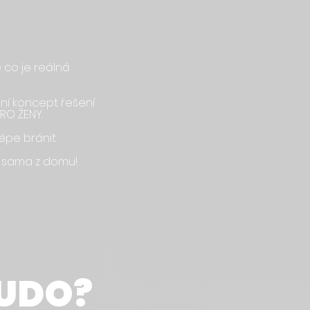
 co je reálná
ní koncept řešení
PRO ŽENY.
lépe bránit.
 sama z domu!
UDO?