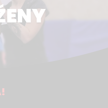
ŽENY
!