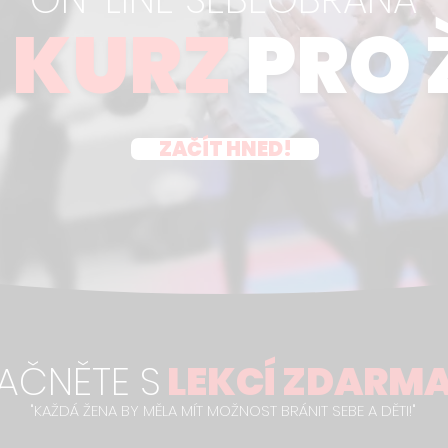
 KURZ
PRO 
ZAČÍT HNED!
AČNĚTE S
LEKCÍ ZDARMA
"KAŽDÁ ŽENA BY MĚLA MÍT MOŽNOST BRÁNIT SEBE A DĚTI!"