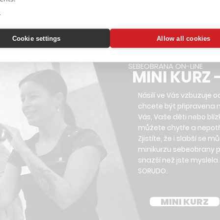
ŮŽETE SI VYBRA
e
Cookie settings
Allow all cookies
SEBEOBRANA ON-LINE
MINI KURZ 
Násilí ve Vás vzbuzuje 
chcete být připravena 
Vás, Vaše děti nebo blí
můžete chytře a nepotř
Zjistíte, že i slabší se m
minikurzu sebeobrany pr
snazší než jste myslela
SORUDO.
MINI KURZ