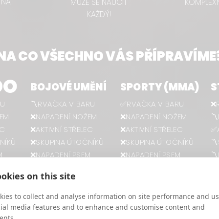
 NA
MŮŽE SE NAUČIT
KOMPLEXN
KAŽDÝ!
NA CO VŠECHNO VÁS PŘÍPRAVÍME
DO
BOJOVÉ UMĚNÍ
SPORTY (MMA)
S
RU
〽️RVAČKA V BARU
✅RVAČKA V BARU
❌
ŽEM
❌NAPADENÍ NOŽEM
❌NAPADENÍ NOŽEM
〽
EC
❌AKTIVNÍ STŘELEC
❌AKTIVNÍ STŘELEC
✅A
NÍKŮ
❌SKUPINA ÚTOČNÍKŮ
❌SKUPINA ÚTOČNÍKŮ
〽
M
❌NAPADENÍ PSEM
❌NAPADENÍ PSEM
〽️
INY
❌OCHRANA RODINY
〽️OCHRANA RODINY
✅
okies on this site
❌PRVNÍ POMOC
❌PRVNÍ POMOC
❌
ies to collect and analyse information on site performance and us
cial media features and to enhance and customise content and
ents.