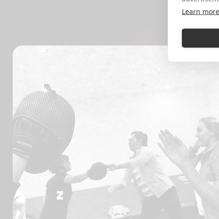
M
Learn mor
Z