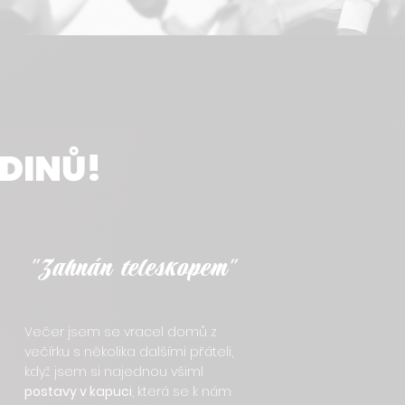
RDINŮ!
"Zahnán teleskopem"
Večer jsem se vracel domů z
večírku s několika dalšími přáteli,
když jsem si najednou všiml
postavy v kapuci
, která se k nám