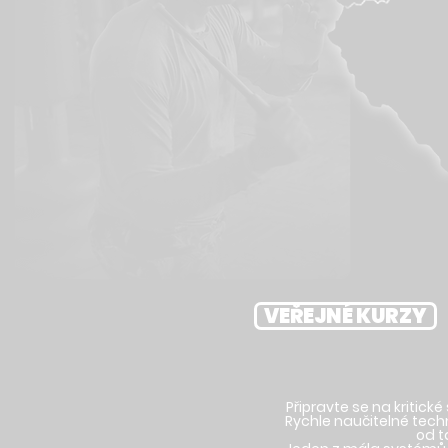
VEŘEJNÉ KURZY
Připravte se na kritické
Rychle naučitelné techni
od t