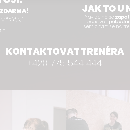
JAK TO U
ZDARMA!
Pravidelně se
zapot
 MĚSÍČNÍ
občas vás
pobodá
sem a tam se na trénin
5,-
KONTAKTOVAT TRENÉRA
+420 775 544 444