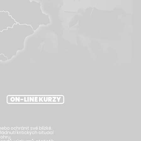
ON-LINE KURZY
 nebo ochránit své blízké.
ládnutí kritických situací
dohru.