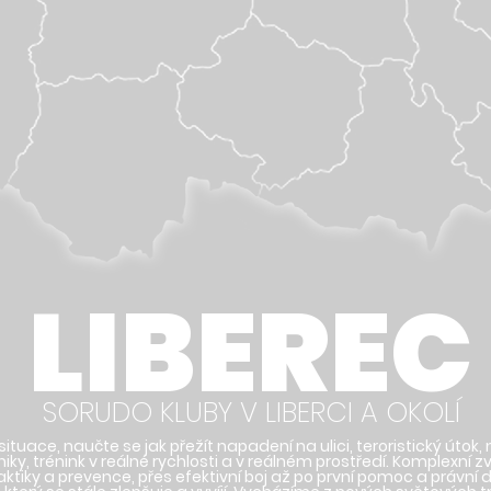
LIBEREC
SORUDO KLUBY V LIBERCI A OKOLÍ
 situace, naučte se jak přežít napadení na ulici, teroristický útok,
ky, trénink v reálné rychlosti a v reálném prostředí. Komplexní zv
aktiky a prevence, přes efektivní boj až po první pomoc a právní 