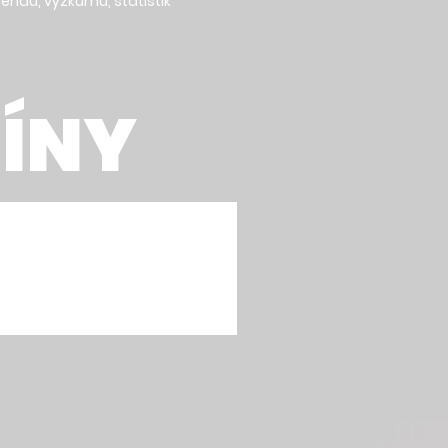
rendů, výzkumů, statistik
MÍNY