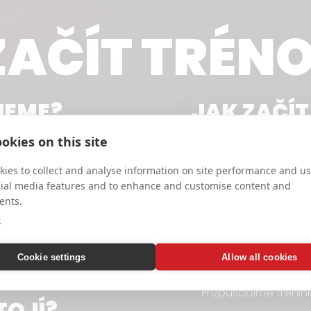
ZAČÍT TRÉN
JEME?
JAK ZAČÍ
Neváhejte a
ozvěte
okies on this site
termínu a přijít.
První
(podchody a parky)
zdarma
a uvidíte, j
 ZAPUJČENÍ NA MÍSTĚ!
ies to collect and analyse information on site performance and us
cial media features and to enhance and customise content and
ents.
JEME?
PRO KOHO
e
Nepotřebujete
žádn
:30 - 20:00)
Cookie settings
může
Allow all cookies
kdokoliv
. Má
"začátečníky" a pro 
tempo, někdo více b
Přizpůsobíme tréni
TOJÍ?