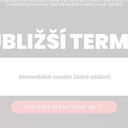
terý se stále zlepšuje a vyvíjí. Vycházíme z nových světových t
a vlastního testování. Naučte se bránit sebe a své nejbližší.
BLIŽŠÍ TER
Momentálně nemáte žádné události
VŠECHNY PLÁNOVANÉ AKCE