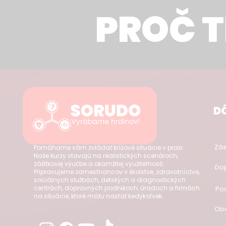
PROČ 
DÔ
Zás
Pomáhame vám zvládať krízové situácie v praxi.
Naše kurzy stavajú na realistických scenároch,
zážitkovej výučbe a okamžitej využiteľnosti.
Dop
Pripravujeme zamestnancov v školstve, zdravotníctve,
sociálnych službách, detských a diagnostických
centrách, dopravných podnikoch, úradoch a firmách
Po
na situácie, ktoré môžu nastať kedykoľvek.
Ob