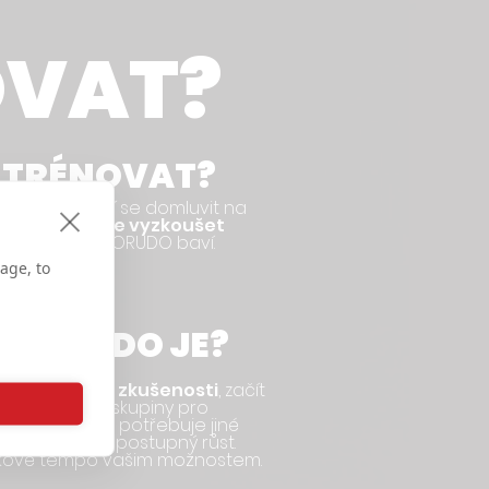
OVAT?
T TRÉNOVAT?
 se nám
, stačí se domluvit na
 lekci si přijďte vyzkoušet
ak vás trénink SORUDO baví.
age, to
 SORUDO JE?
é předchozí zkušenosti
, začít
me rozdělené skupiny pro
"rváče". Každý potřebuje jiné
olesti, někdo postupný růst.
nkové tempo vašim možnostem.