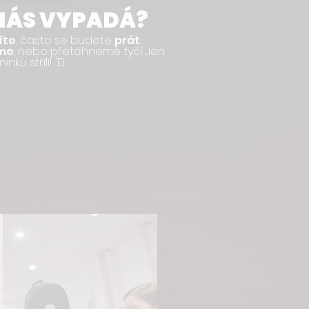
 NÁS VYPADÁ?
íte
, často se budete
prát
,
me
, nebo přetáhneme tyčí. Jen
ku střílí! :'D