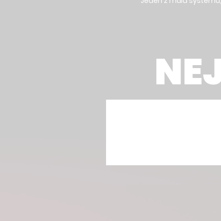
Jeden z mála systémů, k
NEJ