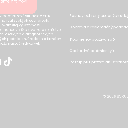
Zásady ochrany osobných údaj
dať krízové situácie v praxi.
 na realistických scenároch,
 okamžitej využiteľnosti.
Doprava a reklamačný poriad
tnancov v školstve, zdravotníctve,
ch, detských a diagnostických
ých podnikoch, úradoch a firmách
Podmienky používania
 môžu nastať kedykoľvek.
Obchodné podmienky
Postup pri uplatňovaní sťažnos
© 2026 SORUDO