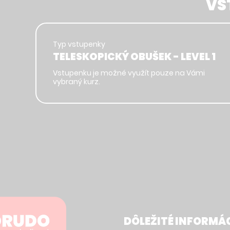
VS
Typ vstupenky
TELESKOPICKÝ OBUŠEK - LEVEL 1
Vstupenku je možné využít pouze na Vámi 
vybraný kurz.
DÔLEŽITÉ INFORMÁ