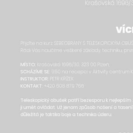
Krašovská 1696/3
VÍC
Přijďte na kurz SEBEOBRANY S TELESKOPICKÝM OBUŠKEM
Rádi Vás naučíme veškeré základy, techniku, první
MÍSTO:
 Krašovská 1696/30, 323 00 Plzeň, 
SCHÁZÍME SE:
 9:50 na recepci v Aktivity centrum K
INSTRUKTOR: 
PETR KŘÍŽEK 
KONTAKT:
 +420 608 879 766
Teleskopický obušek patří bezesporu k nejlepším
ji umět ovládat. Už jenom způsob nošení a tase
důležitá je taktika boje a technika úderu.