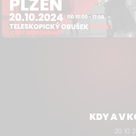
KDY A V K
20. 10. 