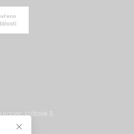
avřeno
dálosti
Hradec Králové 3,