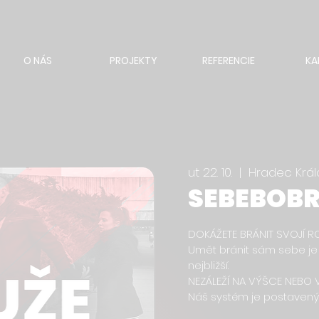
O NÁS
PROJEKTY
REFERENCIE
KA
ut 22. 10.
  |  
Hradec Král
SEBEBOBR
DOKÁŽETE BRÁNIT SVOJÍ R
Umět bránit sám sebe je 
nejbližší.
NEZÁLEŽÍ NA VÝŠCE NEBO V
Náš systém je postavený,