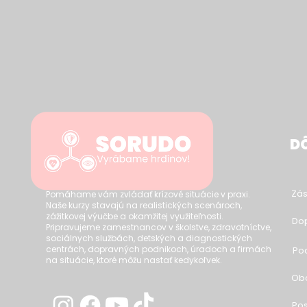
DÔ
Zás
Pomáhame vám zvládať krízové situácie v praxi.
Naše kurzy stavajú na realistických scenároch,
zážitkovej výučbe a okamžitej využiteľnosti.
Dop
Pripravujeme zamestnancov v školstve, zdravotníctve,
sociálnych službách, detských a diagnostických
centrách, dopravných podnikoch, úradoch a firmách
Po
na situácie, ktoré môžu nastať kedykoľvek.
Ob
Pos