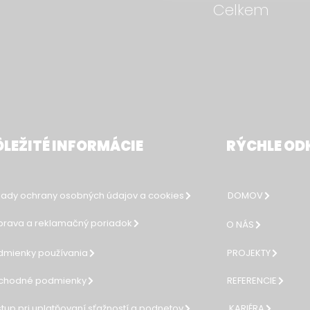
Celkem
LEŽITÉ INFORMÁCIE
RÝCHLE OD
ady ochrany osobných údajov a cookies
DOMOV
rava a reklamačný poriadok
O NÁS
dmienky používania
PROJEKTY
chodné podmienky
REFERENCIE
tup pri uplatňovaní sťažností a podnetov
KARIÉRA