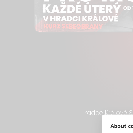
Hradec Králové 3
About co