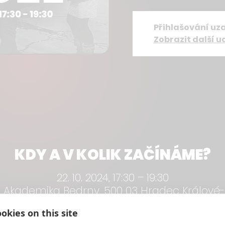
Přihlašování uz
Zobrazit další u
KDY A V KOLIK ZAČÍNÁME?
22. 10. 2024, 17:30 – 19:30
, Akademika Bedrny, 500 03 Hradec Králové-
Česko
okies on this site