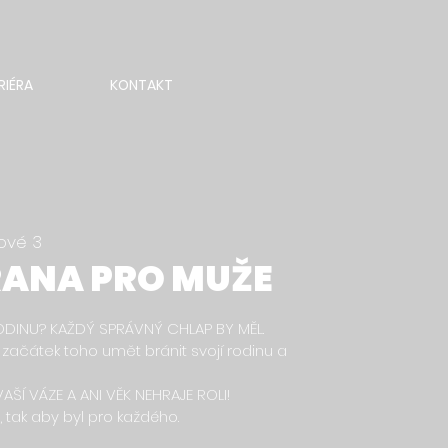
RIÉRA
KONTAKT
ové 3
ANA PRO MUŽE
ODINU? KAŽDÝ SPRÁVNÝ CHLAP BY MĚL.
začátek toho umět bránit svojí rodinu a
AŠÍ VÁZE A ANI VĚK NEHRAJE ROLI!
 tak aby byl pro každého.